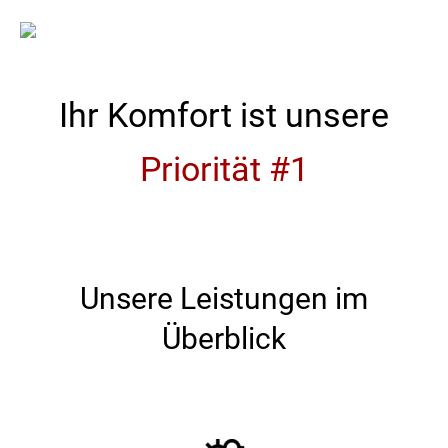
Instagram
page
opens
Ihr Komfort ist unsere
in
new
Priorität #1
window
Unsere Leistungen im
Überblick