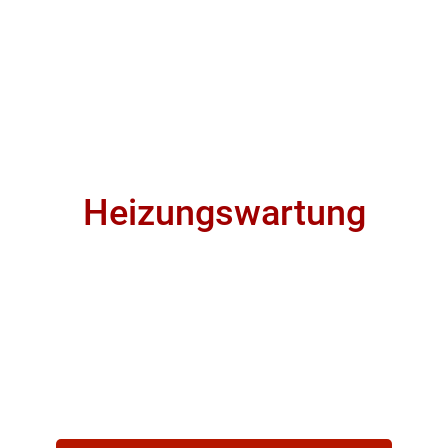
Heizungswartung
gerüstet für den Winter
Seien Sie bereit und lassen
sich nicht kalt überraschen.